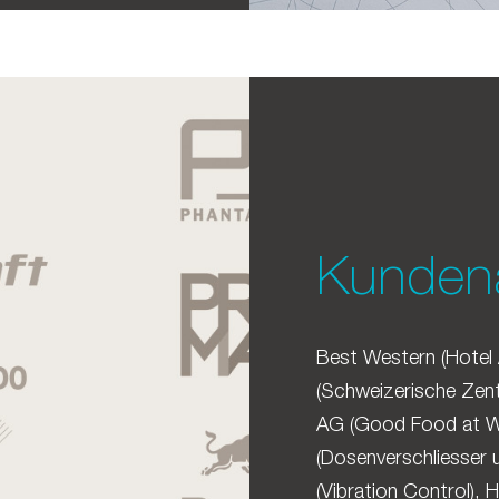
Kunden
Best Western (Hotel 
(Schweizerische Zentr
AG (Good Food at W
(Dosenverschliesser
(Vibration Control), 